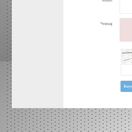
listesi
*
mesaj
Kayd