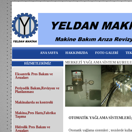
ANA SAYFA
HAKKIMIZDA
FOTO GALERİ
TEK
MERKEZİ YAĞLAMA SİSTEM KURUL
HİZMETLERİMİZ
Eksantrik Pres Bakım ve
Arızaları
Periyodik Bakım,Revizyon ve
Planlanması
Makinalarda ısı kontrolü
Makina,Pres Hattı,Fabrika
Taşıma
OTOMATİK YAĞLAMA SİSTEMLERİ;
Hidrolik Pres Bakım ve
Otomatik yağlama sistemleri ; tesislerde kulla
Arızaları