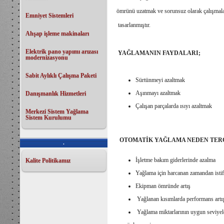
ömrünü uzatmak ve sorunsuz olarak çalışmalar
Emniyet Sistemleri
tasarlanmıştır.
Ahşap işleme makinaları
Elektrik pano yapımı arızası
YAĞLAMANIN FAYDALARI;
modernizasyonu
Sabit Aylıklı Çalışma Paketi
Sürtünmeyi azaltmak
Aşınmayı azaltmak
Danışmanlık Hizmetleri
Çalışan parçalarda ısıyı azaltmak
Merkezi Sistem Yağlama
Sistem Kurulumu
OTOMATİK YAĞLAMA NEDEN TERCİ
.
İşletme bakım giderlerinde azalma
Kalite Politikamız
Yağlama için harcanan zamandan ist
Ekipman ömründe artış
Yağlanan kısımlarda performans artı
Yağlama miktarlarının uygun seviyele