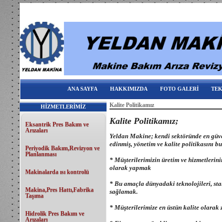
ANA SAYFA
HAKKIMIZDA
FOTO GALERİ
TEK
Kalite Politikamız
HİZMETLERİMİZ
Kalite Politikamız;
Eksantrik Pres Bakım ve
Arızaları
Yeldan Makine; kendi sektöründe en güveni
edinmiş, yönetim ve kalite politikasını b
Periyodik Bakım,Revizyon ve
Planlanması
* Müşterilerimizin üretim ve hizmetlerin
olarak yapmak
Makinalarda ısı kontrolü
*
Bu amaçla dünyadaki teknolojileri, stand
Makina,Pres Hattı,Fabrika
sağlamak.
Taşıma
*
Müşterilerimize en üstün kalite olarak
Hidrolik Pres Bakım ve
Arızaları