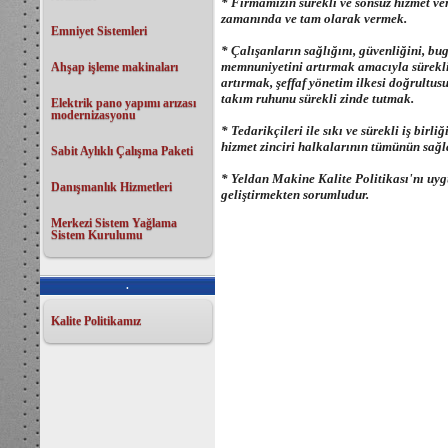
*
Firmamızın sürekli ve sonsuz hizmet ve
zamanında ve tam olarak vermek.
Emniyet Sistemleri
*
Çalışanların sağlığını, güvenliğini, bu
memnuniyetini artırmak amacıyla sürekli 
Ahşap işleme makinaları
artırmak, şeffaf yönetim ilkesi doğrultus
takım ruhunu sürekli zinde tutmak.
Elektrik pano yapımı arızası
modernizasyonu
*
Tedarikçileri ile sıkı ve sürekli iş birl
hizmet zinciri halkalarının tümünün sağ
Sabit Aylıklı Çalışma Paketi
*
Yeldan Makine Kalite Politikası'nı uygu
Danışmanlık Hizmetleri
geliştirmekten sorumludur.
Merkezi Sistem Yağlama
Sistem Kurulumu
.
Kalite Politikamız